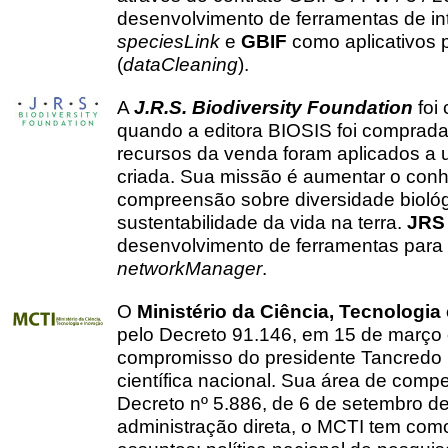
desenvolvimento de ferramentas de i
speciesLink
e
GBIF
como aplicativos 
(
dataCleaning
).
A
J.R.S. Biodiversity Foundation
foi
quando a editora BIOSIS foi comprad
recursos da venda foram aplicados a 
criada. Sua missão é aumentar o con
compreensão sobre diversidade biológ
sustentabilidade da vida na terra.
JRS
desenvolvimento de ferramentas para
networkManager
.
O
Ministério da Ciência, Tecnologia
pelo Decreto 91.146, em 15 de março 
compromisso do presidente Tancred
científica nacional. Sua área de comp
Decreto nº 5.886, de 6 de setembro 
administração direta, o MCTI tem com