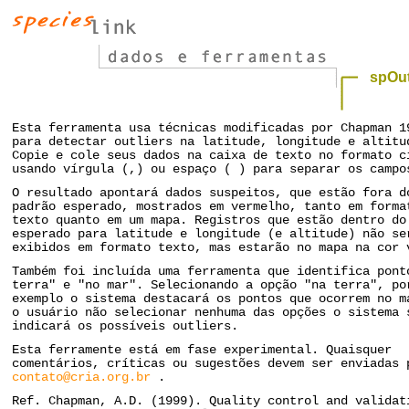
spOut
Esta ferramenta usa técnicas modificadas por Chapman 1
para detectar outliers na latitude, longitude e altitu
Copie e cole seus dados na caixa de texto no formato c
usando vírgula (,) ou espaço ( ) para separar os campo
O resultado apontará dados suspeitos, que estão fora d
padrão esperado, mostrados em vermelho, tanto em forma
texto quanto em um mapa. Registros que estão dentro do
esperado para latitude e longitude (e altitude) não se
exibidos em formato texto, mas estarão no mapa na cor 
Também foi incluída uma ferramenta que identifica pont
terra" e "no mar". Selecionando a opção "na terra", po
exemplo o sistema destacará os pontos que ocorrem no m
o usuário não selecionar nenhuma das opções o sistema 
indicará os possíveis outliers.
Esta ferramente está em fase experimental. Quaisquer
comentários, críticas ou sugestões devem ser enviadas 
contato@cria.org.br
.
Ref. Chapman, A.D. (1999). Quality control and validat