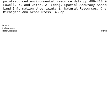
point-sourced environmental resource data pp.409-418 i
Lowell, K. and Jaton, A. (eds). Spatial Accuracy Asses
Land Information Uncertainty in Natural Resources. Che
Michigan: Ann Arbor Press. 455pp
busca
indicadores
dataCleaning
Fund