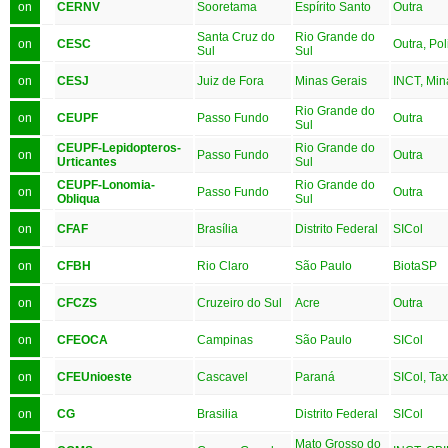
on
CERNV
Sooretama
Espírito Santo
Outra
Santa Cruz do
Rio Grande do
on
CESC
Outra, Po
Sul
Sul
on
CESJ
Juiz de Fora
Minas Gerais
INCT, Min
Rio Grande do
on
CEUPF
Passo Fundo
Outra
Sul
CEUPF-Lepidopteros-
Rio Grande do
on
Passo Fundo
Outra
Urticantes
Sul
CEUPF-Lonomia-
Rio Grande do
on
Passo Fundo
Outra
Obliqua
Sul
on
CFAF
Brasília
Distrito Federal
SICol
on
CFBH
Rio Claro
São Paulo
BiotaSP
on
CFCZS
Cruzeiro do Sul
Acre
Outra
on
CFEOCA
Campinas
São Paulo
SICol
on
CFEUnioeste
Cascavel
Paraná
SICol, Ta
on
CG
Brasilia
Distrito Federal
SICol
Mato Grosso do