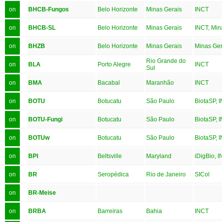
on
BHCB-Fungos
Belo Horizonte
Minas Gerais
INCT
on
BHCB-SL
Belo Horizonte
Minas Gerais
INCT, Min
on
BHZB
Belo Horizonte
Minas Gerais
Minas Ger
Rio Grande do
on
BLA
Porto Alegre
INCT
Sul
on
BMA
Bacabal
Maranhão
INCT
on
BOTU
Botucatu
São Paulo
BiotaSP, 
on
BOTU-Fungi
Botucatu
São Paulo
BiotaSP, 
on
BOTUw
Botucatu
São Paulo
BiotaSP, 
on
BPI
Beltsville
Maryland
iDigBio, 
on
BR
Seropédica
Rio de Janeiro
SICol
on
BR-Meise
on
BRBA
Barreiras
Bahia
INCT