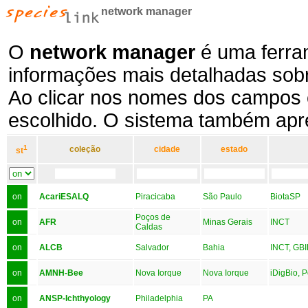
network manager
O
network manager
é uma ferram
informações mais detalhadas sobr
Ao clicar nos nomes dos campos 
escolhido. O sistema também apres
1
coleção
cidade
estado
st
on
AcariESALQ
Piracicaba
São Paulo
BiotaSP
Poços de
on
AFR
Minas Gerais
INCT
Caldas
on
ALCB
Salvador
Bahia
INCT, GBI
on
AMNH-Bee
Nova Iorque
Nova Iorque
iDigBio, P
on
ANSP-Ichthyology
Philadelphia
PA