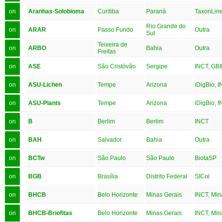
on
Aranhas-Solobioma
Curitiba
Paraná
TaxonLin
Rio Grande do
on
ARAR
Passo Fundo
Outra
Sul
Teixeira de
on
ARBO
Bahia
Outra
Freitas
on
ASE
São Cristóvão
Sergipe
INCT, GBI
on
ASU-Lichen
Tempe
Arizona
iDigBio, 
on
ASU-Plants
Tempe
Arizona
iDigBio, 
on
B
Berlim
Berlim
INCT
on
BAH
Salvador
Bahia
Outra
on
BCTw
São Paulo
São Paulo
BiotaSP
on
BGB
Brasília
Distrito Federal
SICol
on
BHCB
Belo Horizonte
Minas Gerais
INCT, Min
on
BHCB-Briofitas
Belo Horizonte
Minas Gerais
INCT, Min