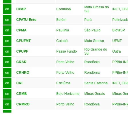
Mato Grosso do
on
CPAP
Corumbá
INCT, GBI
Sul
on
CPATU-Ento
Belém
Pará
Polinizad
on
CPMA
Paulínia
São Paulo
BiotaSP
on
CPUFMT
Cuiabá
Mato Grosso
UFMT
Rio Grande do
on
CPUPF
Passo Fundo
Outra
Sul
on
CRAR
Porto Velho
Rondônia
PPBio-IN
on
CRHRO
Porto Velho
Rondônia
PPBio-IN
on
CRI
Criciúma
Santa Catarina
INCT, GBI
on
CRMB
Belo Horizonte
Minas Gerais
Minas Ger
on
CRMRO
Porto Velho
Rondônia
PPBio-IN
on
CROLP-LEIPAI
Santarém
Pará
Outra
on
CSTR
Patos
Paraíba
INCT