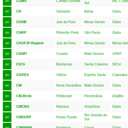
on
CGMS
Campo Grande
INCT, GBI
Sul
on
CH
Salvador
Bahia
Outra
on
CHOB
Juiz de Fora
Minas Gerais
Outra
on
CHRP
Ribeirão Preto
São Paulo
Outra
on
CHUFJF-Repteis
Juiz de Fora
Minas Gerais
Minas Ger
on
CIAMT
Cuiabá
Mato Grosso
UFMT
on
CICG
Blumenau
Santa Catarina
SICol
on
CIUFES
Vitória
Espírito Santo
Capixaba
on
CM
Nova Xavantina
Mato Grosso
Outra
on
CM-Birds
Pittsburgh
Pensilvânia
iDigBio
on
CMCBA
Manaus
Amazônia
Outra
Rio Grande do
on
CMOUPF
Passo Fundo
Outra
Sul
on
CMPHRM
Fortaleza
Ceará
Outra