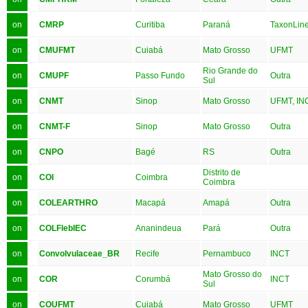
on
CMRP
Curitiba
Paraná
TaxonLine
on
CMUFMT
Cuiabá
Mato Grosso
UFMT
Rio Grande do
on
CMUPF
Passo Fundo
Outra
Sul
on
CNMT
Sinop
Mato Grosso
UFMT, IN
on
CNMT-F
Sinop
Mato Grosso
Outra
on
CNPO
Bagé
RS
Outra
Distrito de
on
COI
Coimbra
Coimbra
on
COLEARTHRO
Macapá
Amapá
Outra
on
COLFlebIEC
Ananindeua
Pará
Outra
on
Convolvulaceae_BR
Recife
Pernambuco
INCT
Mato Grosso do
on
COR
Corumbá
INCT
Sul
on
COUFMT
Cuiabá
Mato Grosso
UFMT