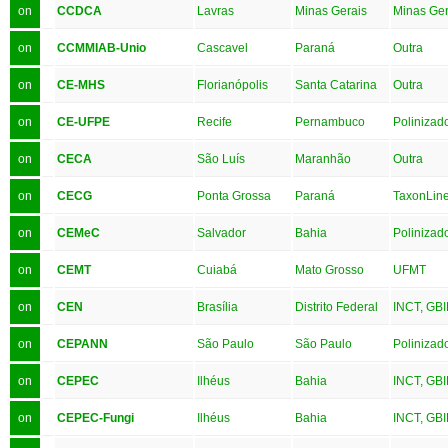
on
CCDCA
Lavras
Minas Gerais
Minas Ger
on
CCMMIAB-Unio
Cascavel
Paraná
Outra
on
CE-MHS
Florianópolis
Santa Catarina
Outra
on
CE-UFPE
Recife
Pernambuco
Polinizad
on
CECA
São Luís
Maranhão
Outra
on
CECG
Ponta Grossa
Paraná
TaxonLine
on
CEMeC
Salvador
Bahia
Polinizad
on
CEMT
Cuiabá
Mato Grosso
UFMT
on
CEN
Brasília
Distrito Federal
INCT, GBI
on
CEPANN
São Paulo
São Paulo
Polinizad
on
CEPEC
Ilhéus
Bahia
INCT, GBI
on
CEPEC-Fungi
Ilhéus
Bahia
INCT, GBI