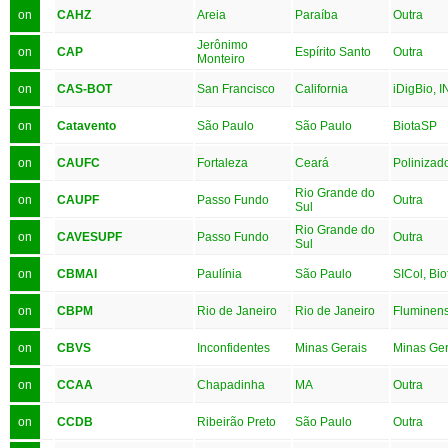
on
CAHZ
Areia
Paraíba
Outra
Jerônimo
on
CAP
Espírito Santo
Outra
Monteiro
on
CAS-BOT
San Francisco
California
iDigBio, 
on
Catavento
São Paulo
São Paulo
BiotaSP
on
CAUFC
Fortaleza
Ceará
Polinizad
Rio Grande do
on
CAUPF
Passo Fundo
Outra
Sul
Rio Grande do
on
CAVESUPF
Passo Fundo
Outra
Sul
on
CBMAI
Paulínia
São Paulo
SICol, Bi
on
CBPM
Rio de Janeiro
Rio de Janeiro
Fluminen
on
CBVS
Inconfidentes
Minas Gerais
Minas Ger
on
CCAA
Chapadinha
MA
Outra
on
CCDB
Ribeirão Preto
São Paulo
Outra