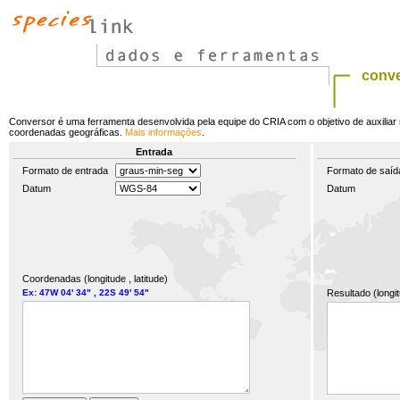
conv
Conversor é uma ferramenta desenvolvida pela equipe do CRIA com o objetivo de auxiliar
coordenadas geográficas.
Mais informações
.
Entrada
Formato de entrada
Formato de saíd
Datum
Datum
Coordenadas (longitude , latitude)
Ex: 47W 04' 34" , 22S 49' 54"
Resultado (longit